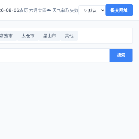
26-08-06
☁️ 天气获取失败
提交网址
农历 六月廿四
常熟市
太仓市
昆山市
其他
搜索