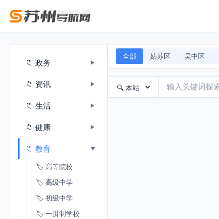
全部
姑苏区
吴中区
📁 政务
▶
📁 资讯
▶
📁 生活
▶
📁 健康
▶
📁 教育
▶
🏷️ 高等院校
🏷️ 高级中学
🏷️ 初级中学
🏷️ 一贯制学校