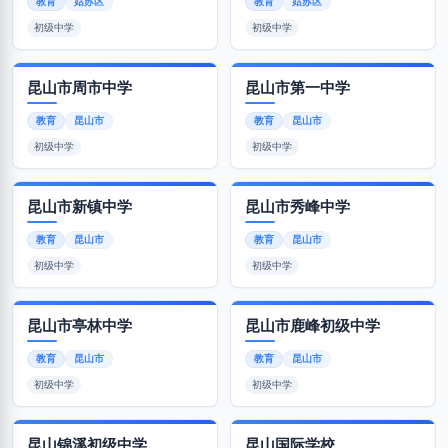
教育
姑苏区
教育
姑苏区
初级中学
初级中学
昆山市周市中学
昆山市第一中学
教育
昆山市
教育
昆山市
初级中学
初级中学
昆山市新镇中学
昆山市秀峰中学
教育
昆山市
教育
昆山市
初级中学
初级中学
昆山市亭林中学
昆山市鹿峰初级中学
教育
昆山市
教育
昆山市
初级中学
初级中学
昆山锦溪初级中学
昆山国际学校