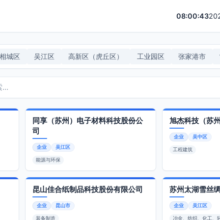
08:00:43
20
相城区
吴江区
高新区（虎丘区）
工业园区
张家港市
同享（苏州）电子材料科技股份公
旭杰科技（苏
司
企业
吴中区
企业
吴江区
工程建筑
能源与环保
昆山佳合纸制品科技股份有限公司
苏州太湖雪丝
企业
昆山市
企业
吴江区
装备制造
冶金、纺织、化工、