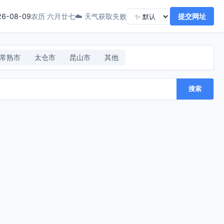
26-08-09
☁️ 天气获取失败
提交网址
农历 六月廿七
常熟市
太仓市
昆山市
其他
搜索