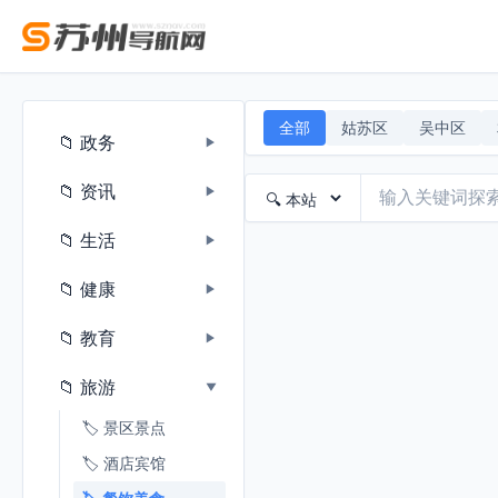
全部
姑苏区
吴中区
📁 政务
▶
📁 资讯
▶
📁 生活
▶
📁 健康
▶
📁 教育
▶
📁 旅游
▶
🏷️ 景区景点
🏷️ 酒店宾馆