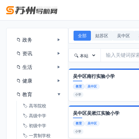
全部
姑苏区
吴中区
📁 政务
▶
📁 资讯
▶
📁 生活
▶
吴中区南行实验小学
📁 健康
▶
教育
吴中区
📁 教育
▶
小学
🏷️ 高等院校
吴中区吴淞江实验小学
🏷️ 高级中学
教育
吴中区
🏷️ 初级中学
小学
🏷️ 一贯制学校