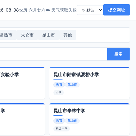
26-08-08
☁️ 天气获取失败
提交网址
农历 六月廿六
常熟市
太仓市
昆山市
其他
搜索
塘实验小学
昆山市陆家镇夏桥小学
教育
昆山市
小学
中学
昆山市亭林中学
教育
昆山市
初级中学