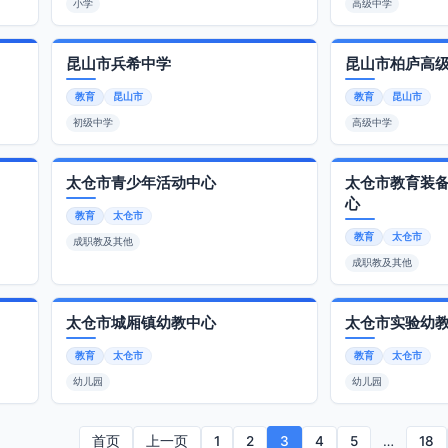
小学
高级中学
昆山市兵希中学
昆山市柏庐高
教育
昆山市
教育
昆山市
初级中学
高级中学
太仓市青少年活动中心
太仓市教育装
心
教育
太仓市
教育
太仓市
成职教及其他
成职教及其他
太仓市城厢镇幼教中心
太仓市实验幼
教育
太仓市
教育
太仓市
幼儿园
幼儿园
首页
上一页
1
2
3
4
5
…
18